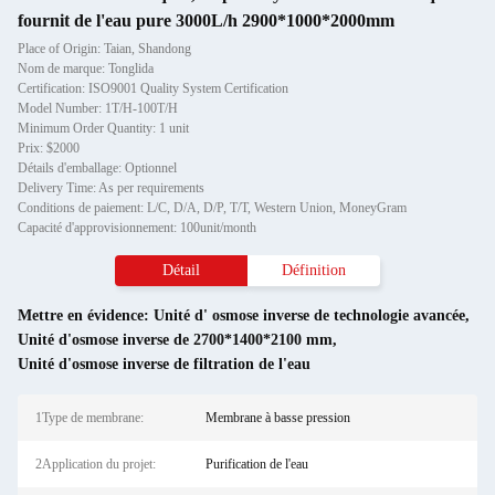
fournit de l'eau pure 3000L/h 2900*1000*2000mm
Place of Origin: Taian, Shandong
Nom de marque: Tonglida
Certification: ISO9001 Quality System Certification
Model Number: 1T/H-100T/H
Minimum Order Quantity: 1 unit
Prix: $2000
Détails d'emballage: Optionnel
Delivery Time: As per requirements
Conditions de paiement: L/C, D/A, D/P, T/T, Western Union, MoneyGram
Capacité d'approvisionnement: 100unit/month
Détail
Définition
Mettre en évidence:
Unité d' osmose inverse de technologie avancée
,
Unité d'osmose inverse de 2700*1400*2100 mm
,
Unité d'osmose inverse de filtration de l'eau
1Type de membrane:
Membrane à basse pression
2Application du projet:
Purification de l'eau