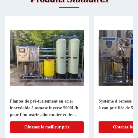
Plantes de pré-traitement en acier
Système d'osmose in
inoxydable à osmose inverse 5000L/h
à eau purifiée de 500
pour l'industrie alimentaire et des
boissons
Obtenez le meilleur prix
Obtenez le me