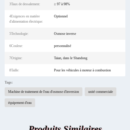
3Taux de dessalement:
≥ 97 à 98%
4Exigences en matière
Optionnel
d'alimentation électrique:
5Technologie:
Osmose inverse
6Couleur:
personnalisé
7Origine:
Taian, dans le Shandong
8Taille:
Pour les véhicules à moteur à combustion
Tags:
Machine de traitement de l'eau d'osmose d'inversion
unité commerciale
équipement d'eau
Produits Similaires