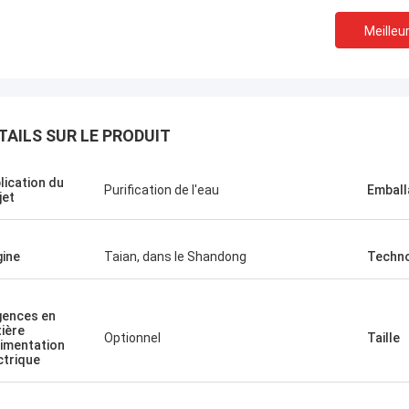
Meilleur
TAILS SUR LE PRODUIT
lication du
Purification de l'eau
Emball
jet
gine
Taian, dans le Shandong
Techno
gences en
ière
Optionnel
Taille
limentation
ctrique