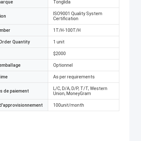
marque
Tonglida
ISO9001 Quality System
ion
Certification
umber
1T/H-100T/H
Order Quantity
1 unit
$2000
'emballage
Optionnel
Time
As per requirements
L/C, D/A, D/P, T/T, Western
s de paiement
Union, MoneyGram
 d'approvisionnement
100unit/month