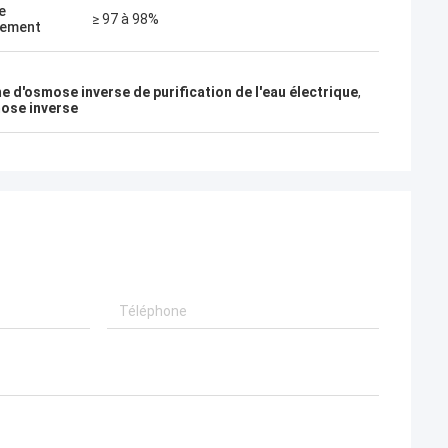
e
≥ 97 à 98%
lement
 d'osmose inverse de purification de l'eau électrique
,
mose inverse