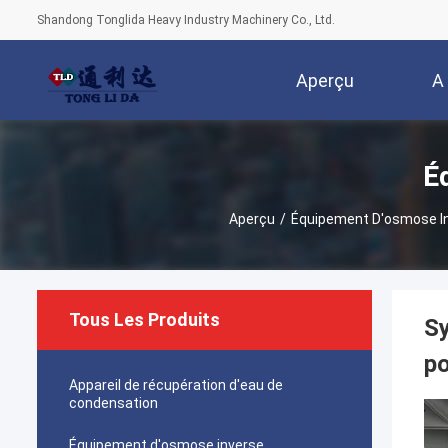
Shandong Tonglida Heavy Industry Machinery Co., Ltd.
Aperçu
A
É
Aperçu
/
Équipement D'osmose I
Tous Les Produits
Sy
po
Appareil de récupération d'eau de
condensation
Équipement d'osmose inverse