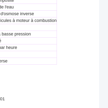
mposite
de l'eau
d'osmose inverse
hicules à moteur à combustion
 basse pression
é
 par heure
erse
001