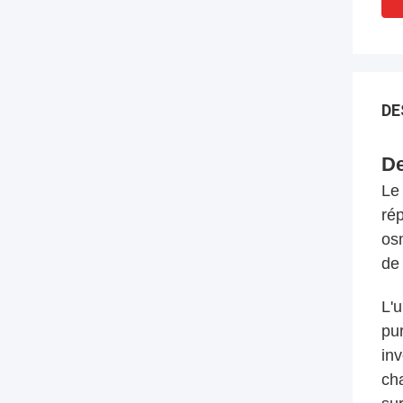
DE
De
Le
ré
os
de 
L'
pu
in
ch