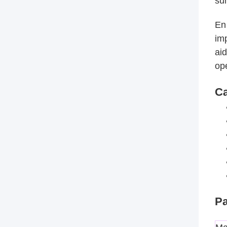
sur
En 
imp
ai
opé
Ca
Pa