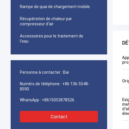
Rampe de quai de chargement mobile
Récupération de chaleur par
compresseur d'air
Accessoires pour le traitement de
l'eau
DÉ
App
pro
Personne à contacter :
Bai
Ori
Numéro de téléphone :
+86 136-5548-
8590
Exi
WhatsApp :
+8615053878526
mat
d'a
éle
Contact