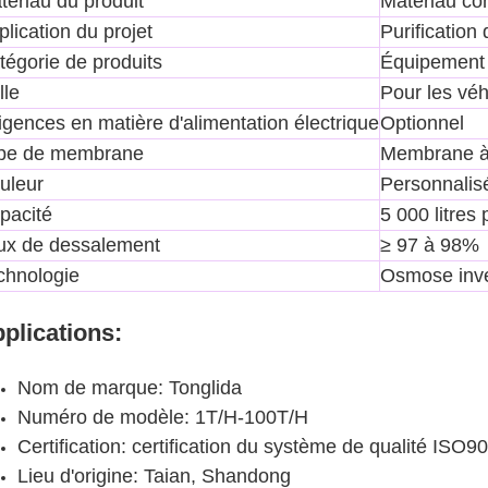
tériau du produit
Matériau co
plication du projet
Purification 
tégorie de produits
Équipement 
lle
Pour les vé
igences en matière d'alimentation électrique
Optionnel
pe de membrane
Membrane à
uleur
Personnalis
pacité
5 000 litres
ux de dessalement
≥ 97 à 98%
chnologie
Osmose inv
plications:
Nom de marque: Tonglida
Numéro de modèle: 1T/H-100T/H
Certification: certification du système de qualité ISO9
Lieu d'origine: Taian, Shandong