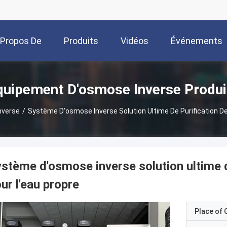
 Propos De
Produits
Vidéos
Événements
Nous
quipement D'osmose Inverse Produi
nverse
/
Système D'osmose Inverse Solution Ultime De Purification De 
stème d'osmose inverse solution ultime de
ur l'eau propre
Place of O