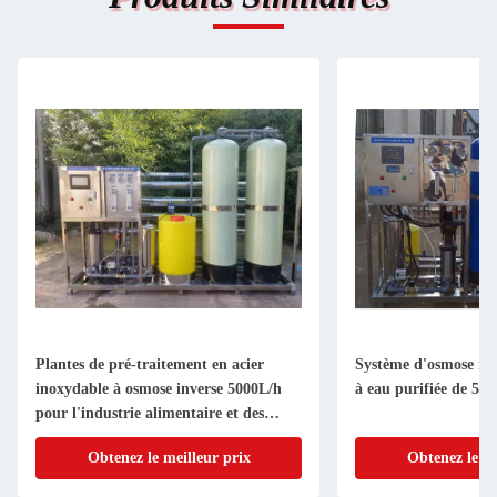
Plantes de pré-traitement en acier
Système d'osmose in
inoxydable à osmose inverse 5000L/h
à eau purifiée de 500
pour l'industrie alimentaire et des
boissons
Obtenez le meilleur prix
Obtenez le me