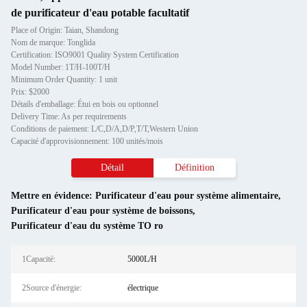
de purificateur d'eau potable facultatif
Place of Origin: Taian, Shandong
Nom de marque: Tonglida
Certification: ISO9001 Quality System Certification
Model Number: 1T/H-100T/H
Minimum Order Quantity: 1 unit
Prix: $2000
Détails d'emballage: Étui en bois ou optionnel
Delivery Time: As per requirements
Conditions de paiement: L/C,D/A,D/P,T/T,Western Union
Capacité d'approvisionnement: 100 unités/mois
Détail
Définition
Mettre en évidence:
Purificateur d'eau pour système alimentaire
,
Purificateur d'eau pour système de boissons
,
Purificateur d'eau du système TO ro
1Capacité:
5000L/H
2Source d'énergie:
électrique