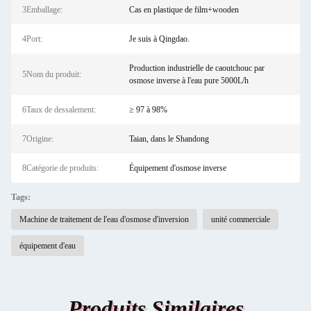
3Emballage:
Cas en plastique de film+wooden
4Port:
Je suis à Qingdao.
Production industrielle de caoutchouc par
5Nom du produit:
osmose inverse à l'eau pure 5000L/h
6Taux de dessalement:
≥ 97 à 98%
7Origine:
Taian, dans le Shandong
8Catégorie de produits:
Équipement d'osmose inverse
Tags:
Machine de traitement de l'eau d'osmose d'inversion
unité commerciale
équipement d'eau
Produits Similaires