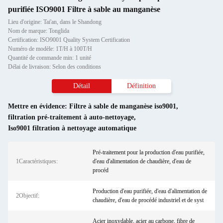
purifiée ISO9001 Filtre à sable au manganèse
Lieu d'origine: Tai'an, dans le Shandong
Nom de marque: Tonglida
Certification: ISO9001 Quality System Certification
Numéro de modèle: 1T/H à 100T/H
Quantité de commande min: 1 unité
Délai de livraison: Selon des conditions
Détail
Définition
Mettre en évidence:
Filtre à sable de manganèse iso9001
,
filtration pré-traitement à auto-nettoyage
,
Iso9001 filtration à nettoyage automatique
Pré-traitement pour la production d'eau purifiée,
1Caractéristiques:
d'eau d'alimentation de chaudière, d'eau de
procéd
Production d'eau purifiée, d'eau d'alimentation de
2Objectif:
chaudière, d'eau de procédé industriel et de syst
Acier inoxydable, acier au carbone, fibre de