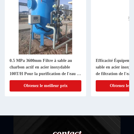
0.5 MPa 3600mm Filtre à sable au
Efficacité Équipemen
charbon actif en acier inoxydable
sable en acier inoxyd
100T/H Pour la purification de l'eau et
de filtration de l'ea
le processus industriel
m3/h
Obtenez le meilleur prix
Obtenez le me
contact