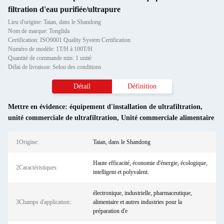
filtration d'eau purifiée/ultrapure
Lieu d'origine: Taian, dans le Shandong
Nom de marque: Tonglida
Certification: ISO9001 Quality System Certification
Numéro de modèle: 1T/H à 100T/H
Quantité de commande min: 1 unité
Délai de livraison: Selon des conditions
Détail
Définition
Mettre en évidence:
équipement d'installation de ultrafiltration
,
unité commerciale de ultrafiltration
,
Unité commerciale alimentaire
1Origine:
Taian, dans le Shandong
Haute efficacité, économie d'énergie, écologique,
2Caractéristiques:
intelligent et polyvalent.
électronique, industrielle, pharmaceutique,
3Champs d'application:
alimentaire et autres industries pour la
préparation d'e