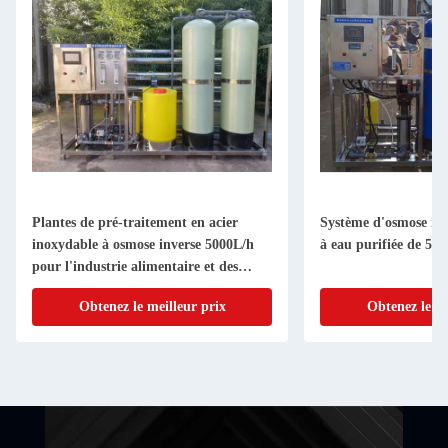
Plantes de pré-traitement en acier
Système d'osmose in
inoxydable à osmose inverse 5000L/h
à eau purifiée de 500
pour l'industrie alimentaire et des
boissons
Obtenez le meilleur prix
Obtenez le me