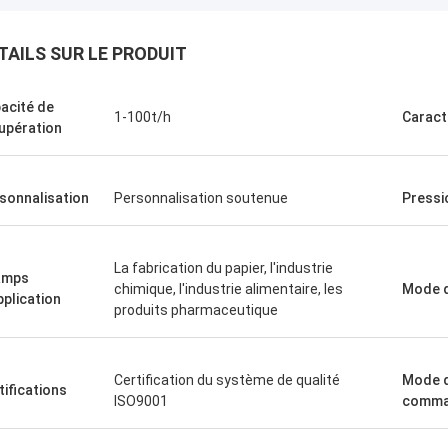
TAILS SUR LE PRODUIT
acité de
1-100t/h
Caract
upération
sonnalisation
Personnalisation soutenue
Pressio
La fabrication du papier, l'industrie
amps
chimique, l'industrie alimentaire, les
Mode d
pplication
produits pharmaceutique
Certification du système de qualité
Mode 
tifications
ISO9001
comm