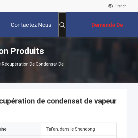
French
Contactez Nous
Demande De
on Produits
Soumission
De Récupération De Condensat De
écupération de condensat de vapeur
gine
Tai'an, dans le Shandong