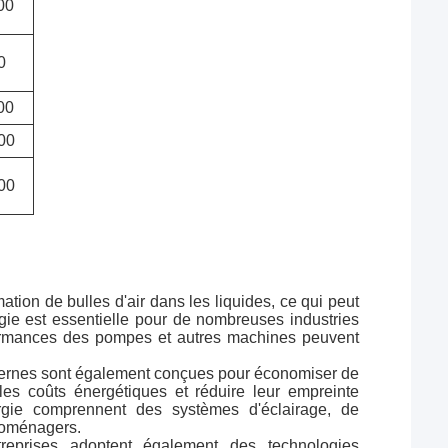
00
0
00
00
00
tion de bulles d'air dans les liquides, ce qui peut
ogie est essentielle pour de nombreuses industries
 performances des pompes et autres machines peuvent
odernes sont également conçues pour économiser de
 les coûts énergétiques et réduire leur empreinte
rgie comprennent des systèmes d'éclairage, de
troménagers.
eprises adoptent également des technologies