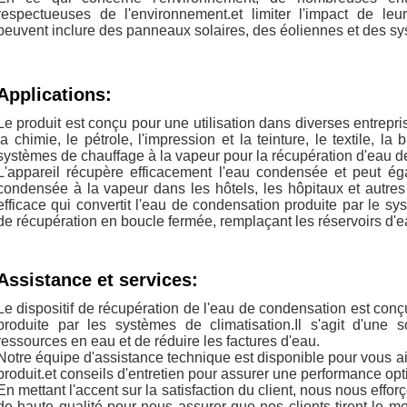
respectueuses de l'environnement.et limiter l'impact de leu
peuvent inclure des panneaux solaires, des éoliennes et des sy
Applications:
Le produit est conçu pour une utilisation dans diverses entreprise
la chimie, le pétrole, l'impression et la teinture, le textile, la
systèmes de chauffage à la vapeur pour la récupération d'eau 
L'appareil récupère efficacement l'eau condensée et peut éga
condensée à la vapeur dans les hôtels, les hôpitaux et autres bâ
efficace qui convertit l'eau de condensation produite par le 
de récupération en boucle fermée, remplaçant les réservoirs d'e
Assistance et services:
Le dispositif de récupération de l'eau de condensation est conçu
produite par les systèmes de climatisation.Il s'agit d'une 
ressources en eau et de réduire les factures d'eau.
Notre équipe d'assistance technique est disponible pour vous a
produit.et conseils d'entretien pour assurer une performance opti
En mettant l'accent sur la satisfaction du client, nous nous effo
de haute qualité pour nous assurer que nos clients tirent le mei