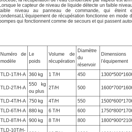
Lorsque le capteur de niveau de liquide détecte un faible niveau 
faible niveau au panneau de commande, qui éteint e
condensat.L'équipement de récupération fonctionne en mode
pompes qui fonctionnent comme de secours et qui passent auto
Diamètre
Numéro de
Le
Volume de
Dimensions
du
modèle
poids
récupération
l'équipement
réservoir
TLD-1T/H-A
360 kg
1 T/H
450
1300*500*160
550 kg
TLD-2T/H-A
2T/H
500
1600*700*160
ou plus
TLD-4T/H-A
750 kg
4T/H
550
1500*600*170
TLD-6T/H-A
880 kg
6 T/H
600
1750*800*170
TLD-8T/H-A
900 kg
8 T/H
800
1800*900*210
TLD-10T/H-