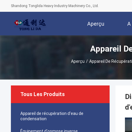
Shandong Tonglida Heavy Industry Machinery Co., Ltd.
Aperçu
A
Appareil D
Aperçu
/
Appareil De Récupérat
Tous Les Produits
Di
d'
Appareil de récupération d'eau de
condensation
Équipement d'osmose inverse