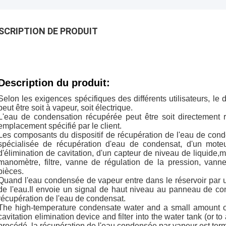
SCRIPTION DE PRODUIT
Description du produit:
Selon les exigences spécifiques des différents utilisateurs, le 
peut être soit à vapeur, soit électrique.
L'eau de condensation récupérée peut être soit directement 
emplacement spécifié par le client.
Les composants du dispositif de récupération de l'eau de con
spécialisée de récupération d'eau de condensat, d'un moteur,
d'élimination de cavitation, d'un capteur de niveau de liquide
manomètre, filtre, vanne de régulation de la pression, va
pièces.
Quand l'eau condensée de vapeur entre dans le réservoir par u
de l'eau.Il envoie un signal de haut niveau au panneau de co
récupération de l'eau de condensat.
The high-temperature condensate water and a small amount 
cavitation elimination device and filter into the water tank (or 
procédé, la récupération de l'eau condensée par vapeur est ter