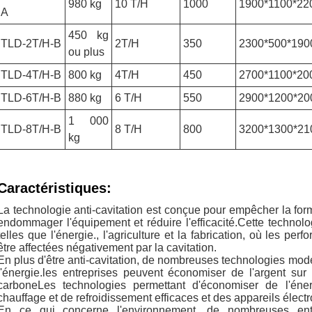
980 kg
10 T/H
1000
1900*1100*22
A
450 kg
TLD-2T/H-B
2T/H
350
2300*500*190
ou plus
TLD-4T/H-B
800 kg
4T/H
450
2700*1100*20
TLD-6T/H-B
880 kg
6 T/H
550
2900*1200*20
1 000
TLD-8T/H-B
8 T/H
800
3200*1300*21
kg
Caractéristiques:
La technologie anti-cavitation est conçue pour empêcher la forma
endommager l'équipement et réduire l'efficacité.Cette technol
telles que l'énergie., l'agriculture et la fabrication, où les
être affectées négativement par la cavitation.
En plus d'être anti-cavitation, de nombreuses technologies m
l'énergie.les entreprises peuvent économiser de l'argent sur
carboneLes technologies permettant d'économiser de l'éne
chauffage et de refroidissement efficaces et des appareils élec
En ce qui concerne l'environnement, de nombreuses entr