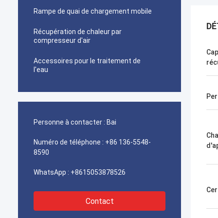
Rampe de quai de chargement mobile
DÉ
Récupération de chaleur par
compresseur d'air
Cap
Accessoires pour le traitement de
réc
l'eau
Per
Personne à contacter :
Bai
Ch
Numéro de téléphone :
+86 136-5548-
d'a
8590
WhatsApp :
+8615053878526
Cer
Contact