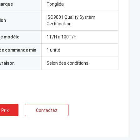
marque
Tonglida
ISO9001 Quality System
ion
Certification
e modèle
1T/H à 100T/H
 de commande min
1 unité
ivraison
Selon des conditions
 Prix
Contactez