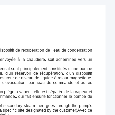
dispositif de récupération de l'eau de condensation
renvoyée à la chaudière, soit acheminée vers un
densat sont principalement constitués d'une pompe
 d'un réservoir de récupération, d'un dispositif
,mesureur de niveau de liquide à retour magnétique,
nne d'évacuation, panneau de commande et autres
n piège à vapeur, elle est séparée de la vapeur et
mmande., qui fait ensuite fonctionner la pompe de
of secondary steam then goes through the pump's
to a specific site designated by the customer)Avec ce
minée.