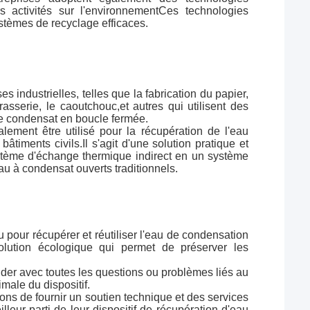
rs activités sur l'environnementCes technologies
stèmes de recyclage efficaces.
s industrielles, telles que la fabrication du papier,
 brasserie, le caoutchouc,et autres qui utilisent des
de condensat en boucle fermée.
lement être utilisé pour la récupération de l'eau
timents civils.Il s'agit d'une solution pratique et
système d'échange thermique indirect en un système
au à condensat ouverts traditionnels.
 pour récupérer et réutiliser l'eau de condensation
solution écologique qui permet de préserver les
ider avec toutes les questions ou problèmes liés au
male du dispositif.
rçons de fournir un soutien technique et des services
lleur parti de leur dispositif de récupération d'eau